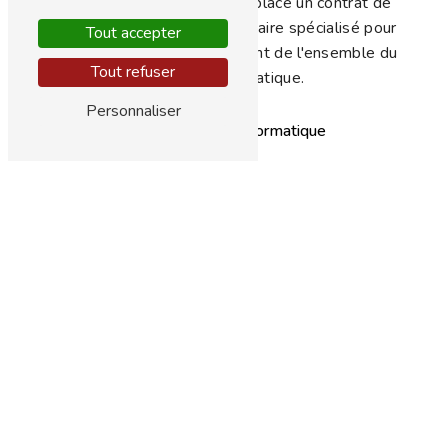
recommandé de mettre en place un contrat de
maintenance avec un prestataire spécialisé pour
Tout accepter
assurer le bon fonctionnement de l'ensemble du
Tout refuser
système informatique.
Personnaliser
La société AOP Informatique
Si vous recherchez une entreprise spécialisée dans
la configuration informatique pour cabinet médical
à Fréjus, la société AOP Informatique est le
partenaire idéal. Avec son expertise et son savoir-
faire, elle saura vous proposer des solutions
adaptées à vos besoins spécifiques. N'hésitez pas
à les contacter pour bénéficier de conseils
personnalisés et d'un service de qualité.
EN SAVOIR
CONTACTEZ-
PLUS
NOUS