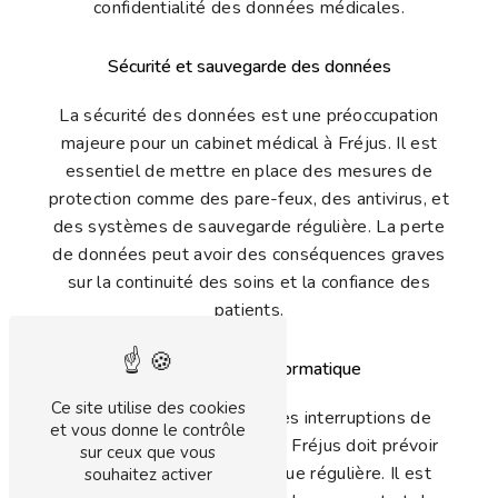
confidentialité des données médicales.
Sécurité et sauvegarde des données
La sécurité des données est une préoccupation
majeure pour un cabinet médical à Fréjus. Il est
essentiel de mettre en place des mesures de
protection comme des pare-feux, des antivirus, et
des systèmes de sauvegarde régulière. La perte
de données peut avoir des conséquences graves
sur la continuité des soins et la confiance des
patients.
La maintenance informatique
Ce site utilise des cookies
Pour éviter les pannes et les interruptions de
et vous donne le contrôle
service, un cabinet médical à Fréjus doit prévoir
sur ceux que vous
une maintenance informatique régulière. Il est
souhaitez activer